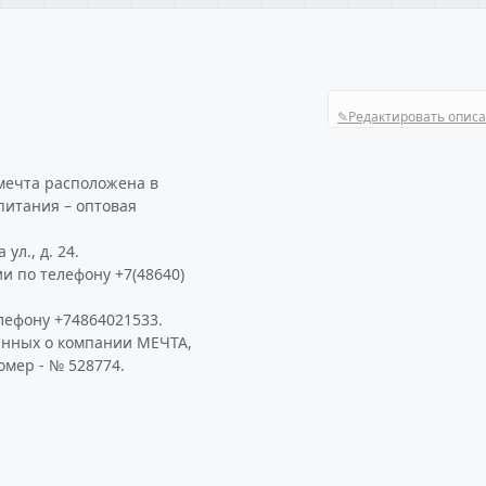
✎
Редактировать опис
 мечта расположена в
питания – оптовая
ул., д. 24.
и по телефону +7(48640)
лефону +74864021533.
анных о компании МЕЧТА,
омер - № 528774.