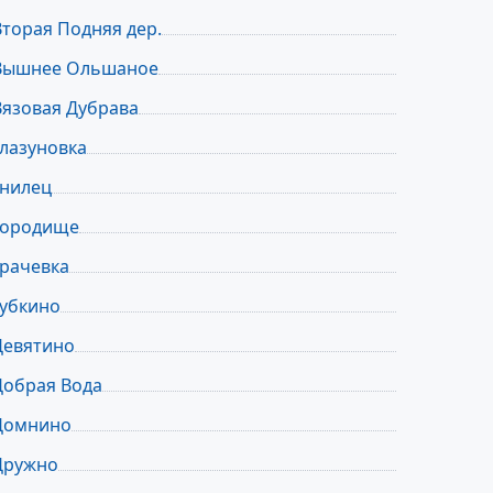
Вторая Подняя дер.
Вышнее Ольшаное
Вязовая Дубрава
Глазуновка
Гнилец
Городище
Грачевка
Губкино
Девятино
Добрая Вода
Домнино
Дружно