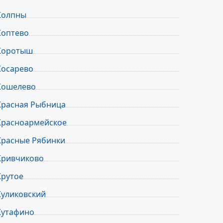
Колпны
Коптево
Коротыш
Косарево
Кошелево
Красная Рыбница
Красноармейское
Красные Рябинки
Кривчиково
Крутое
Куликовский
Кутафино