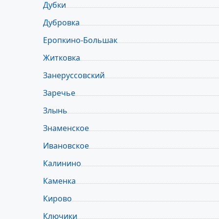
Дубки
Дубровка
Еропкино-Большак
Житковка
Занеруссовский
Заречье
Злынь
Знаменское
Ивановское
Калинино
Каменка
Кирово
Ключики