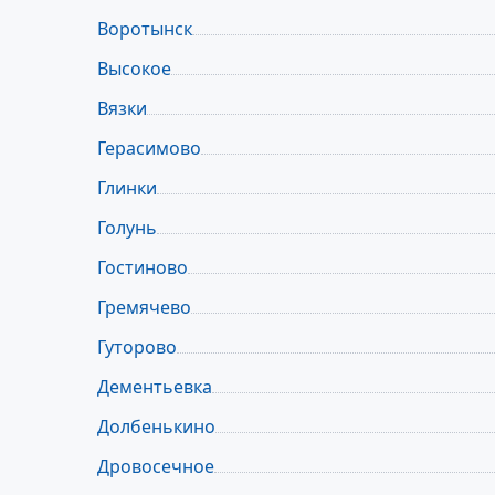
Воротынск
Высокое
Вязки
Герасимово
Глинки
Голунь
Гостиново
Гремячево
Гуторово
Дементьевка
Долбенькино
Дровосечное