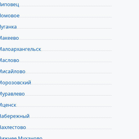
Липовец
Ломовое
Луганка
Макеево
Малоархангельск
Маслово
Мисайлово
Морозовский
Муравлево
Мценск
Набережный
Нахлестово
Нижнее Муханово