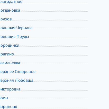
Благодатное
Богдановка
Болхов
Большая Чернава
Большие Пруды
Бородинки
Брагино
Васильевка
Верхнее Скворечье
Верхняя Любовша
Викторовка
Воин
Вороново