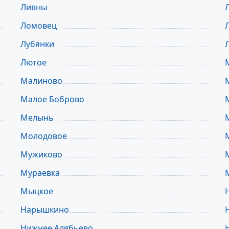
Ливны
Ломовец
Лубянки
Лютое
Малиново
Малое Боброво
Мелынь
Молодовое
Мужиково
Мураевка
Мыцкое
Нарышкино
Нижнее Алябьево