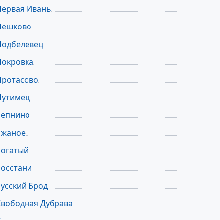
Первая Ивань
Пешково
Подбелевец
Покровка
Протасово
Путимец
Репнино
Ржаное
Рогатый
Росстани
Русский Брод
Свободная Дубрава