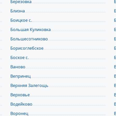
Березовка
Близна
Боицкое с.
Большая Куликовка
Большесотниково
Борисоглебское
Боское с.
Ваново
Вепринец
Верхняя Залегощь
Верховье
Водейково
Воронец