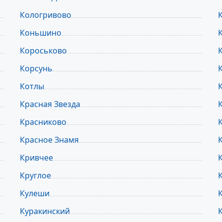
Кологривово
Коньшино
Короськово
Корсунь
Котлы
Красная Звезда
Красниково
Красное Знамя
Кривчее
Круглое
Кулеши
Куракинский