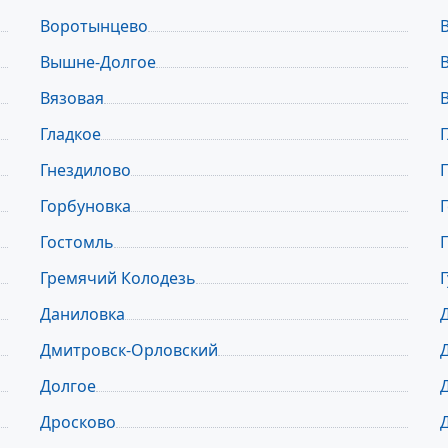
Воротынцево
Вышне-Долгое
Вязовая
Гладкое
Гнездилово
Горбуновка
Гостомль
Гремячий Колодезь
Даниловка
Дмитровск-Орловский
Долгое
Дросково