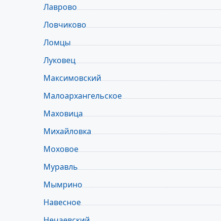
Лаврово
Ловчиково
Ломцы
Луковец
Максимовский
Малоархангельское
Маховица
Михайловка
Моховое
Муравль
Мымрино
Навесное
Нечаевский