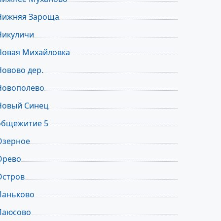
Нижняя Зароща
Никуличи
Новая Михайловка
Новово дер.
Новополево
Новый Синец
общежитие 5
Озерное
Орево
Остров
Паньково
Паюсово