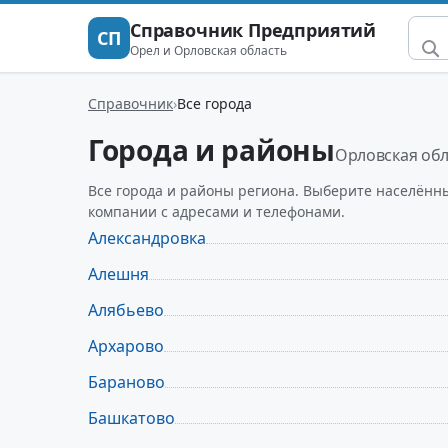
Справочник Предприятий
СП
Орел и Орловская область
Справочник
Все города
Города и районы
Орловская об
Все города и районы региона. Выберите населённ
компании с адресами и телефонами.
Александровка
Алешня
Алябьево
Архарово
Бараново
Башкатово