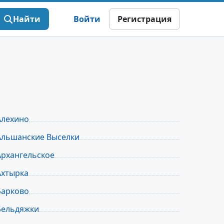
Найти
Войти
Регистрация
Алехино
Альшанские Выселки
Архангельское
Ахтырка
Барково
Бельдяжки