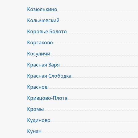
Козюлькино
Колычевский
Коровье Болото
Корсаково
Косуличи
Красная Заря
Красная Слободка
Красное
Кривцово-Плота
Кромы
Кудиново
Кунач