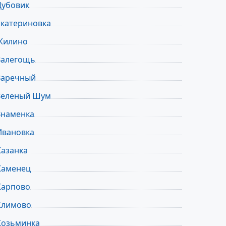
Дубовик
Екатериновка
Жилино
Залегощь
Заречный
Зеленый Шум
Знаменка
Ивановка
Казанка
Каменец
Карпово
Климово
Козьминка