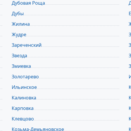
Дубовая Роща
Дубы
Жилина
Жудре
Зареченский
Звезда
Змиевка
Золотарево
Ильинское
Калиновка
Карповка
Клевцово
Козьма-Демьяновское