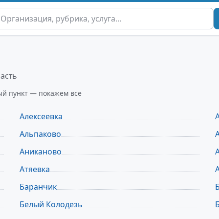
ласть
ый пункт — покажем все
Алексеевка
Альпаково
Аниканово
Атяевка
Баранчик
Белый Колодезь